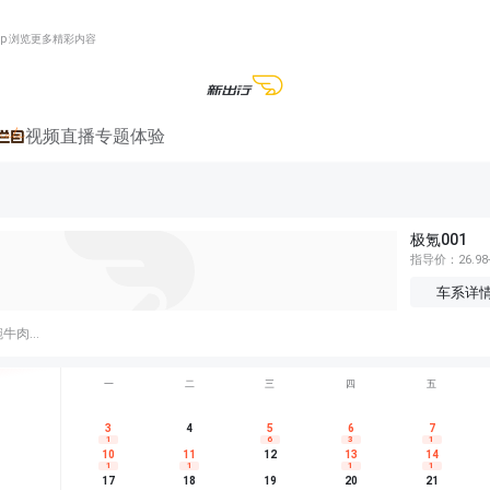
pp 浏览更多精彩内容
视频
直播
专题
体验
极氪001
指导价：26.98-
车系详
好久没吃夜宵了 搞碗牛肉面吧 饿肚子的时候好香啊啊哈哈哈哈哈哈哈哈拿！！
一
二
三
四
五
尊界V680
3
上市
4
埃安AION RT
5
6
上市
7
smar
5
5
6
1
6
3
1
享界G9
预售
长城H10
上市
捷途纵
5
5
6
10
11
12
13
14
1
1
1
1
别克至境L7
预售
深蓝S05 EV
上市
广汽传
5
6
7
17
18
19
20
21