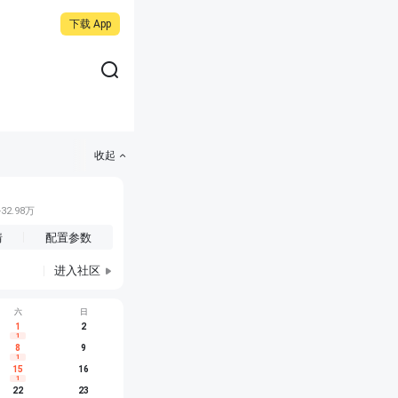
下载 App
收起
32.98万
情
配置参数
进入社区
六
日
1
2
1
t精灵#1
8
上市
9
阿维塔07L
上市
别克 GL8 PHEV
上市
8
13
1
横F700
上市
零跑A05
上市
神行者8
预售
10
14
15
16
1
祺越7
亮相
比亚迪海豹07
上市
岚图追光S
上市
11
15
22
23