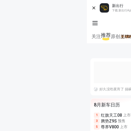
新出行
下载 新出行A
推荐
关注
原创
8月新车日历
红旗天工08
上市
1
腾势Z9S
预售
3
尊界V800
上市
5