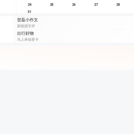
24
25
26
27
28
31
贺磊小作文
新能源车评
出行好物
马上来福香卡